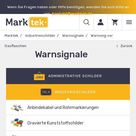
Wenn Sie Fragen haben oder Hilfe benötigen, wenden Sie sich bitte an
uns:
kontakt@marktek.de
Marktek
Industrieschilder
Warnsignale
Warnung vor
Gasflaschen
Zurück
Warnsignale
ADMINISTRATIVE SCHILDER
INDUSTRIESCHILDER
Anbindekabel und Rohrmarkierungen
Gravierte Kunststoffschilder