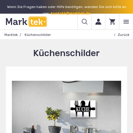
Wenn Sie Fragen haben oder Hilfe benötigen, wenden Sie sich bitte an
uns:
kontakt@marktek.de
Marktek
Küchenschilder
Zurück
Küchenschilder