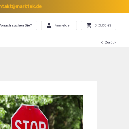
ntakt@marktek.de
onach suchen Sie?
Anmelden
0
(
0.00
€)
Zurück