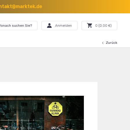
ntakt@marktek.de
onach suchen Sie?
Anmelden
0
(
0.00
€)
Zurück