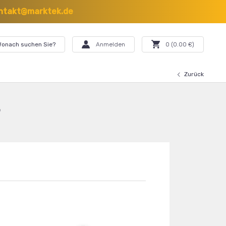
ntakt@marktek.de
onach suchen Sie?
Anmelden
0
(
0.00
€)
Zurück
r