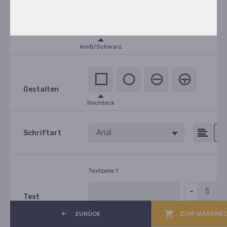
A
A
A
A
Farbe
Weiß/Schwarz
Gestalten
Rechteck
Arial
Schriftart
Textzeile 1
Text
ZUM WARENKO
ZURÜCK
Zeile hinzufügen