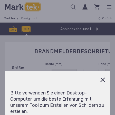
Marktek
Designtool
Zurück
Anbindekabel und Rohrmarkieru
BRANDMELDERBESCHRIFTU
Breite (mm)
Höhe (mm)
Größe:
mm
Min (25x10)
Max (595x595)
Auto
Auto
Bitte verwenden Sie einen Desktop-
Computer, um die beste Erfahrung mit
Brandmelderbeschriftung
Material
unserem Tool zum Erstellen von Schildern zu
erzielen.